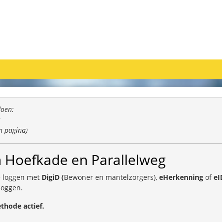
doen:
n pagina)
 Hoefkade en Parallelweg
te loggen met
DigiD (
Bewoner en mantelzorgers),
eHerkenning
of
eI
loggen.
thode actief.